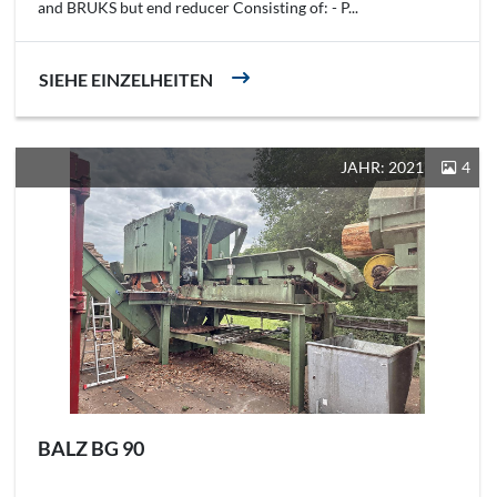
and BRUKS but end reducer Consisting of: - P...
SIEHE EINZELHEITEN
JAHR: 2021
4
BALZ BG 90