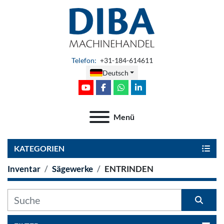
Telefon
:
+31-184-614611
Deutsch
youtube
facebook
whatsapp
linkedin
Menü
KATEGORIEN
Inventar
Sägewerke
ENTRINDEN