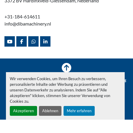
3372 BV Hardinxveld-Giessendam, Nederland
+31-184-614611
info@dibamachinery.nl
youtube
facebook
whatsapp
linkedin
Wir verwenden Cookies, um Ihren Besuch zu verbessern,
Inventar
Verkauft
News
Über uns
Maschinenüberholung
personalisierte Inhalte oder Werbung zu präsentieren und
Demontage beim Transport
Weltweit
Kontaktiere uns
unseren Datenverkehr zu analysieren. Indem Sie auf "Alle
akzeptieren" klicken, stimmen Sie unserer Verwendung von
Cookies zu.
Cookie-Einstellungen
Akzeptieren
Ablehnen
Mehr erfahren
© Copyright
Diba Machinehandel
2026