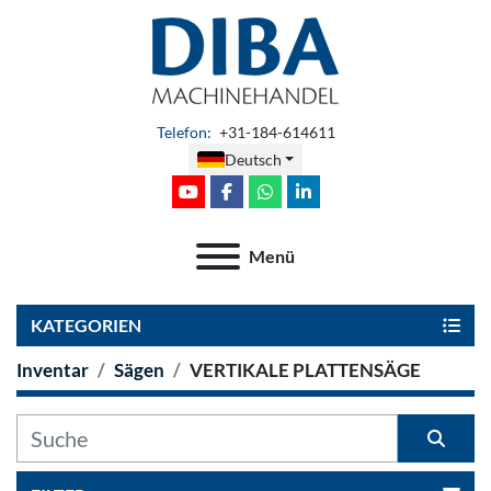
Telefon
:
+31-184-614611
Deutsch
youtube
facebook
whatsapp
linkedin
Menü
KATEGORIEN
Inventar
Sägen
VERTIKALE PLATTENSÄGE