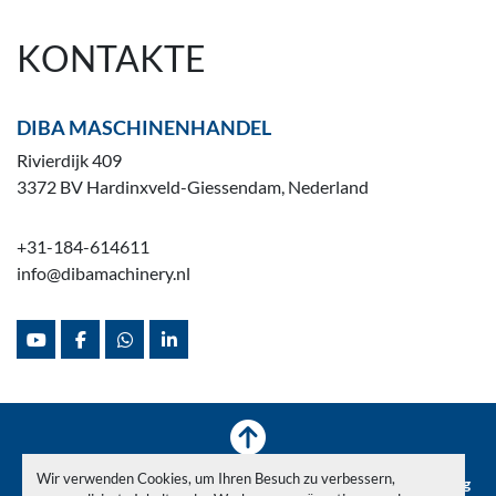
KONTAKTE
DIBA MASCHINENHANDEL
Rivierdijk 409
3372 BV Hardinxveld-Giessendam, Nederland
+31-184-614611
info@dibamachinery.nl
youtube
facebook
whatsapp
linkedin
Wir verwenden Cookies, um Ihren Besuch zu verbessern,
Inventar
Verkauft
News
Über uns
Maschinenüberholung