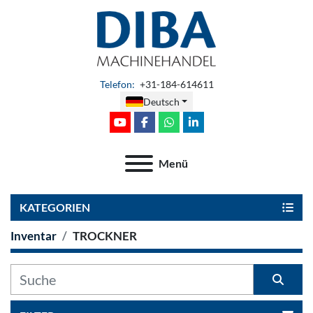
Telefon
:
+31-184-614611
Deutsch
youtube
facebook
whatsapp
linkedin
Menü
KATEGORIEN
Inventar
TROCKNER