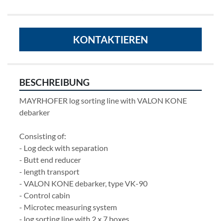
KONTAKTIEREN
BESCHREIBUNG
MAYRHOFER log sorting line with VALON KONE 
debarker                    
Consisting of:
- Log deck with separation
- Butt end reducer
- length transport
- VALON KONE debarker, type VK-90
- Control cabin
- Microtec measuring system
- log sorting line with 2 x 7 boxes