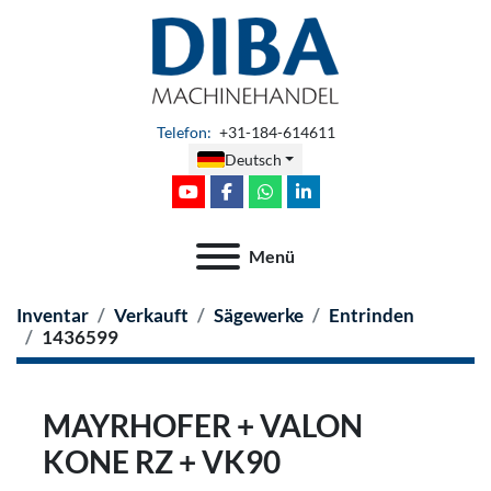
Telefon
:
+31-184-614611
Deutsch
youtube
facebook
whatsapp
linkedin
Menü
Inventar
Verkauft
Sägewerke
Entrinden
1436599
MAYRHOFER + VALON
KONE RZ + VK90