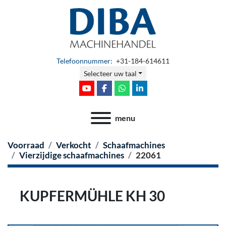
Telefoonnummer:
+31-184-614611
Selecteer uw taal
youtube
facebook
whatsapp
linkedin
menu
Voorraad
Verkocht
Schaafmachines
Vierzijdige schaafmachines
22061
KUPFERMÜHLE KH 30