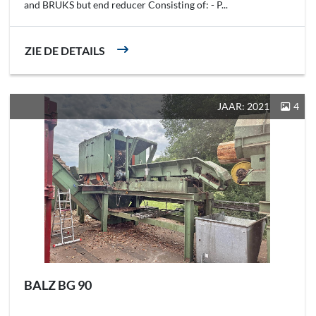
and BRUKS but end reducer Consisting of: - P...
ZIE DE DETAILS
JAAR: 2021
4
BALZ BG 90