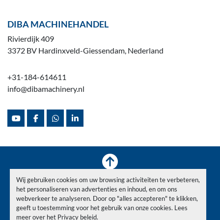
DIBA MACHINEHANDEL
Rivierdijk 409
3372 BV Hardinxveld-Giessendam, Nederland
+31-184-614611
info@dibamachinery.nl
youtube
facebook
whatsapp
linkedin
Wij gebruiken cookies om uw browsing activiteiten te verbeteren,
Voorraad
Verkocht
Nieuws
Over ons
Contact
het personaliseren van advertenties en inhoud, en om ons
Privacy Policy
webverkeer te analyseren. Door op "alles accepteren" te klikken,
geeft u toestemming voor het gebruik van onze cookies. Lees
meer over het
Privacy beleid
.
Cookies beheren