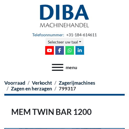
Telefoonnummer:
+31-184-614611
Selecteer uw taal
youtube
facebook
whatsapp
linkedin
menu
Voorraad
Verkocht
Zagerijmachines
Zagen en herzagen
799317
MEM TWIN BAR 1200