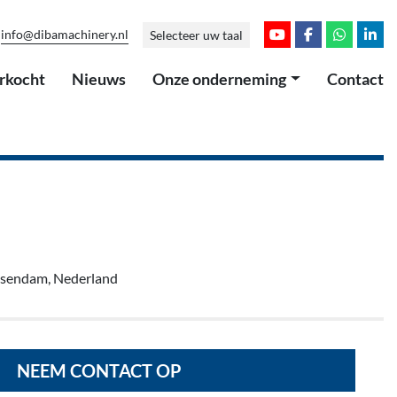
info@dibamachinery.nl
Selecteer uw taal
youtube
facebook
whatsap
link
erkocht
Nieuws
Onze onderneming
Contact
ssendam, Nederland
NEEM CONTACT OP