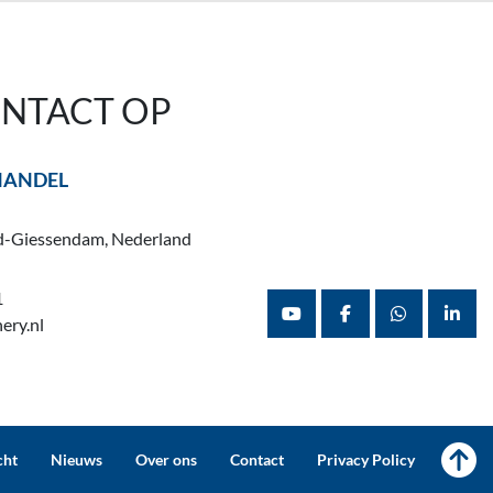
NTACT OP
HANDEL
d-Giessendam, Nederland
1
ery.nl
youtube
facebook
whatsapp
linke
cht
Nieuws
Over ons
Contact
Privacy Policy