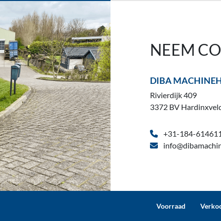
NEEM CO
DIBA MACHINE
Rivierdijk 409
3372 BV Hardinxvel
+31-184-61461
info@dibamachin
Voorraad
Verko