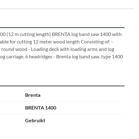
0 (12 m cutting length) BRENTA log band saw 1400 with 
table for cutting 12 meter wood length Consisting of: - 
r round wood - Loading deck with loading arms and log 
log carriage, 6 headridges - Brenta log band saw, type 1400 
Brenta
BRENTA 1400
Gebruikt