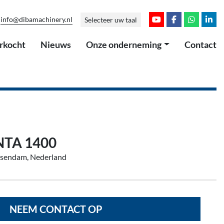
info@dibamachinery.nl
Selecteer uw taal
youtube
facebook
whatsap
link
erkocht
Nieuws
Onze onderneming
Contact
NTA 1400
ssendam, Nederland
NEEM CONTACT OP