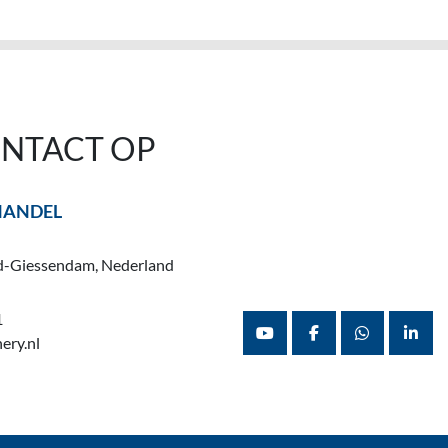
NTACT OP
HANDEL
d-Giessendam, Nederland
1
ery.nl
youtube
facebook
whatsapp
linke