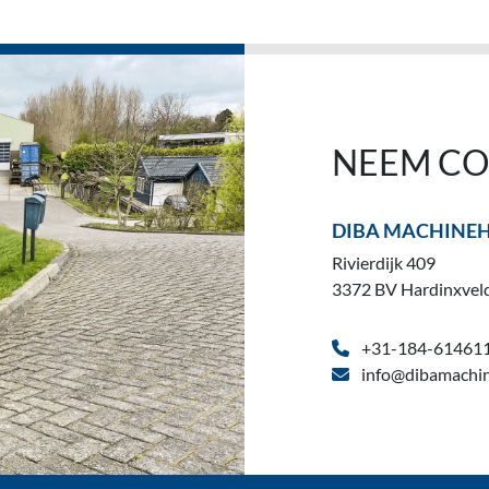
NEEM CO
DIBA MACHINE
Rivierdijk 409
3372 BV Hardinxvel
+31-184-61461
info@dibamachin