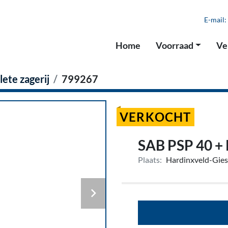
E-mail:
Home
Voorraad
V
ete zagerij
799267
VERKOCHT
SAB PSP 40 +
Plaats:
Hardinxveld-Gie