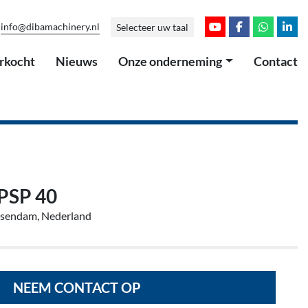
info@dibamachinery.nl
Selecteer uw taal
youtube
facebook
whatsap
link
erkocht
Nieuws
Onze onderneming
Contact
 PSP 40
ssendam, Nederland
NEEM CONTACT OP