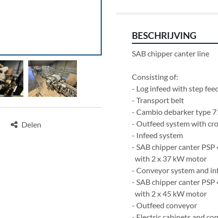
BESCHRIJVING
SAB chipper canter line                  
Consisting of:
- Log infeed with step fee
- Transport belt
- Cambio debarker type 
- Outfeed system with cro
Delen
- Infeed system
- SAB chipper canter PSP
  with 2 x 37 kW motor 
- Conveyor system and in
- SAB chipper canter PSP
  with 2 x 45 kW motor 
- Outfeed conveyor
- Electric cabinets and con