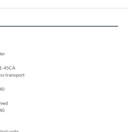
                              
der
71-45CA
ss transport
 40
feed
 40
trol units