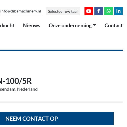
info@dibamachinery.nl
Selecteer uw taal
youtube
facebook
whatsap
link
erkocht
Nieuws
Onze onderneming
Contact
-100/5R
ssendam, Nederland
NEEM CONTACT OP