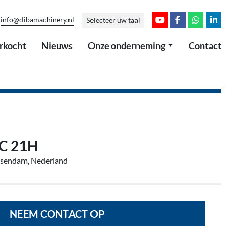
info@dibamachinery.nl
Selecteer uw taal
youtube
facebook
whatsap
link
erkocht
Nieuws
Onze onderneming
Contact
C 21H
ssendam, Nederland
NEEM CONTACT OP