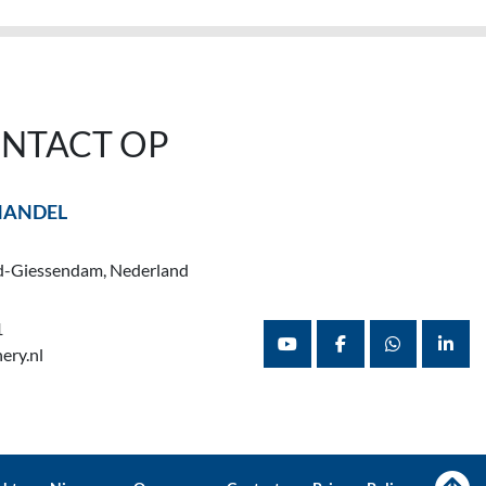
NTACT OP
HANDEL
d-Giessendam, Nederland
1
ery.nl
youtube
facebook
whatsapp
linke