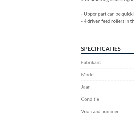
- Upper part can be quickl
- 4 driven feed rollers in 
- 5 driven feed rollers in
- Horizontal shafts with q
- Vertical spindles with fl
SPECIFICATIES
- Vertical spindles with c
- Heavy duty outfeed unit 
Fabrikant
- Feed speed with freque
- Control panel with digit
Model
thickness
Jaar
Conditie
Voorraad nummer