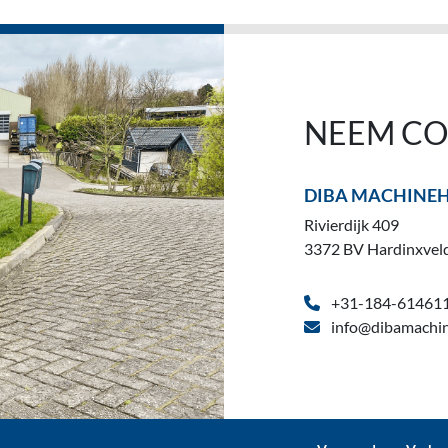
NEEM CO
DIBA MACHINE
Rivierdijk 409
3372 BV Hardinxvel
+31-184-61461
info@dibamachin