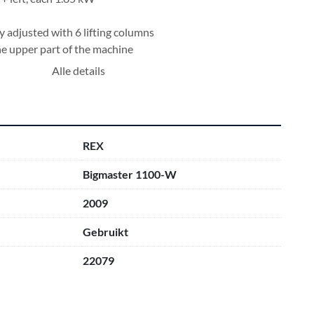
y adjusted with 6 lifting columns
the upper part of the machine
 machine stand
Alle details
uick-release knife shaft
oating shafts
ounter bearings
with 4 rollers with larger width for curved wood.
REX
ncy converter
al positioning controller for planing width and planing 
Bigmaster 1100-W
2009
Gebruikt
22079