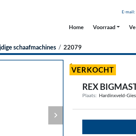
E-mail:
Home
Voorraad
V
ijdige schaafmachines
22079
VERKOCHT
REX BIGMAS
Plaats:
Hardinxveld-Gie