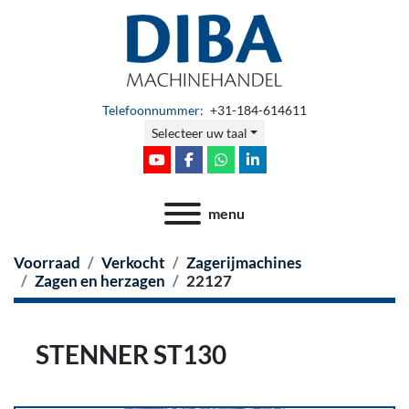
Telefoonnummer:
+31-184-614611
Selecteer uw taal
youtube
facebook
whatsapp
linkedin
menu
Voorraad
Verkocht
Zagerijmachines
Zagen en herzagen
22127
STENNER ST130