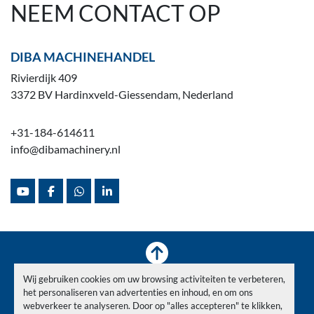
NEEM CONTACT OP
DIBA MACHINEHANDEL
Rivierdijk 409
3372 BV Hardinxveld-Giessendam, Nederland
+31-184-614611
info@dibamachinery.nl
youtube
facebook
whatsapp
linkedin
Wij gebruiken cookies om uw browsing activiteiten te verbeteren,
Voorraad
Verkocht
Nieuws
Over ons
Contact
het personaliseren van advertenties en inhoud, en om ons
Privacy Policy
webverkeer te analyseren. Door op "alles accepteren" te klikken,