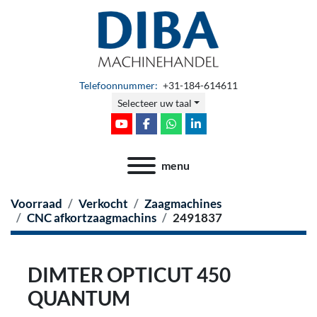
Telefoonnummer:
+31-184-614611
Selecteer uw taal
youtube
facebook
whatsapp
linkedin
menu
Voorraad
Verkocht
Zaagmachines
CNC afkortzaagmachins
2491837
DIMTER OPTICUT 450
QUANTUM