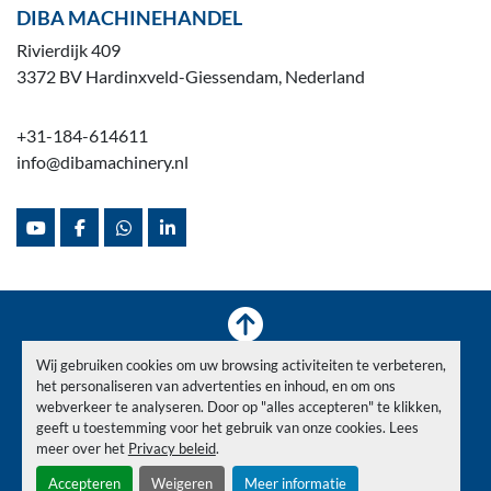
DIBA MACHINEHANDEL
Rivierdijk 409
3372 BV Hardinxveld-Giessendam, Nederland
+31-184-614611
info@dibamachinery.nl
youtube
facebook
whatsapp
linkedin
Wij gebruiken cookies om uw browsing activiteiten te verbeteren,
Voorraad
Verkocht
Nieuws
Over ons
Contact
het personaliseren van advertenties en inhoud, en om ons
Privacy Policy
webverkeer te analyseren. Door op "alles accepteren" te klikken,
geeft u toestemming voor het gebruik van onze cookies. Lees
meer over het
Privacy beleid
.
Cookies beheren
Accepteren
Weigeren
Meer informatie
© Copyright
Diba Machinehandel
2026