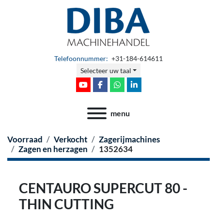
Telefoonnummer:
+31-184-614611
Selecteer uw taal
youtube
facebook
whatsapp
linkedin
menu
Voorraad
Verkocht
Zagerijmachines
Zagen en herzagen
1352634
CENTAURO SUPERCUT 80 -
THIN CUTTING