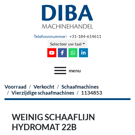
Telefoonnummer:
+31-184-614611
Selecteer uw taal
youtube
facebook
whatsapp
linkedin
menu
Voorraad
Verkocht
Schaafmachines
Vierzijdige schaafmachines
1134853
WEINIG SCHAAFLIJN
HYDROMAT 22B