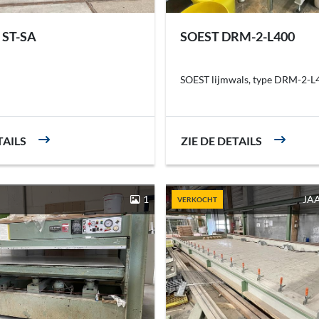
 ST-SA
SOEST DRM-2-L400
SOEST lijmwals, type DRM-2-L
TAILS
ZIE DE DETAILS
1
JAA
VERKOCHT