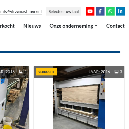
info@dibamachinery.nl
Selecteer uw taal
youtube
facebook
whatsap
link
erkocht
Nieuws
Onze onderneming
Contact
R: 2016
1
JAAR: 2016
3
VERKOCHT