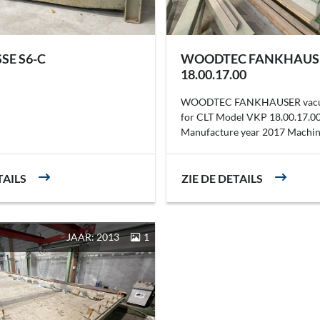
SE S6-C
WOODTEC FANKHAUS
18.00.17.00
WOODTEC FANKHAUSER vacu
for CLT Model VKP 18.00.17.0
Manufacture year 2017 Machine
TAILS
ZIE DE DETAILS
JAAR: 2013
1