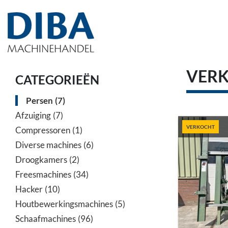
VER
CATEGORIEËN
Persen
7
Afzuiging
7
VERKOCHT
Compressoren
1
Diverse machines
6
Droogkamers
2
Freesmachines
34
Hacker
10
Houtbewerkingsmachines
5
Schaafmachines
96