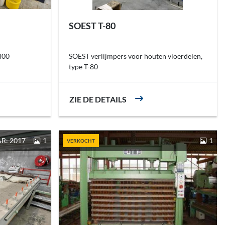
SOEST T-80
400
SOEST verlijmpers voor houten vloerdelen,
type T-80
ZIE DE DETAILS
R: 2017
1
1
VERKOCHT