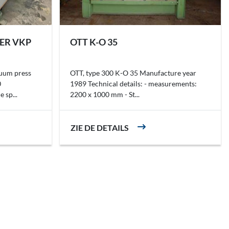
ER VKP
OTT K-O 35
um press
OTT, type 300 K-O 35 Manufacture year
0
1989 Technical details: - measurements:
 sp...
2200 x 1000 mm - St...
ZIE DE DETAILS