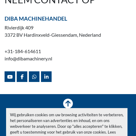
DIBA MACHINEHANDEL
Rivierdijk 409
3372 BV Hardinxveld-Giessendam, Nederland
+31-184-614611
info@dibamachinery.nl
youtube
facebook
whatsapp
linkedin
Wij gebruiken cookies om uw browsing activiteiten te verbeteren,
Voorraad
Verkocht
Nieuws
Over ons
Contact
het personaliseren van advertenties en inhoud, en om ons
Privacy Policy
webverkeer te analyseren. Door op "alles accepteren" te klikken,
geeft u toestemming voor het gebruik van onze cookies. Lees