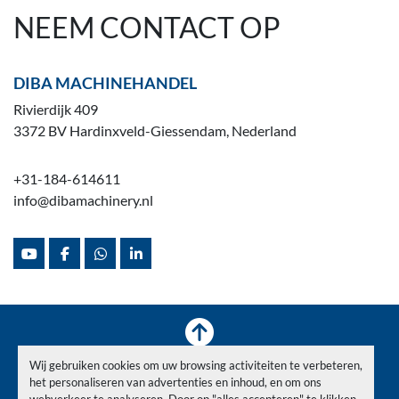
NEEM CONTACT OP
DIBA MACHINEHANDEL
Rivierdijk 409
3372 BV Hardinxveld-Giessendam, Nederland
+31-184-614611
info@dibamachinery.nl
youtube
facebook
whatsapp
linkedin
Wij gebruiken cookies om uw browsing activiteiten te verbeteren,
Voorraad
Verkocht
Nieuws
Over ons
Contact
het personaliseren van advertenties en inhoud, en om ons
Privacy Policy
webverkeer te analyseren. Door op "alles accepteren" te klikken,