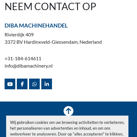
NEEM CONTACT OP
DIBA MACHINEHANDEL
Rivierdijk 409
3372 BV Hardinxveld-Giessendam, Nederland
+31-184-614611
info@dibamachinery.nl
youtube
facebook
whatsapp
linkedin
Wij gebruiken cookies om uw browsing activiteiten te verbeteren,
Voorraad
Verkocht
Nieuws
Over ons
Contact
het personaliseren van advertenties en inhoud, en om ons
Privacy Policy
webverkeer te analyseren. Door op "alles accepteren" te klikken,