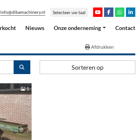
info@dibamachinery.nl
Selecteer uw taal
youtube
facebook
whatsap
link
erkocht
Nieuws
Onze onderneming
Contact
Afdrukken
Sorteren op
1