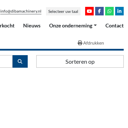
info@dibamachinery.nl
Selecteer uw taal
youtube
facebook
whatsap
link
erkocht
Nieuws
Onze onderneming
Contact
Afdrukken
Sorteren op