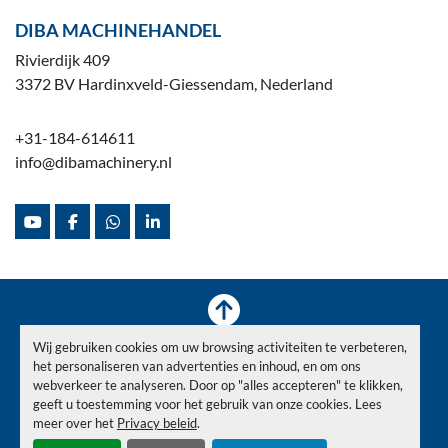
DIBA MACHINEHANDEL
Rivierdijk 409
3372 BV Hardinxveld-Giessendam, Nederland
+31-184-614611
info@dibamachinery.nl
youtube
facebook
whatsapp
linkedin
Wij gebruiken cookies om uw browsing activiteiten te verbeteren,
Voorraad
Verkocht
Nieuws
Over ons
Contact
het personaliseren van advertenties en inhoud, en om ons
Privacy Policy
webverkeer te analyseren. Door op "alles accepteren" te klikken,
geeft u toestemming voor het gebruik van onze cookies. Lees
meer over het
Privacy beleid
.
Cookies beheren