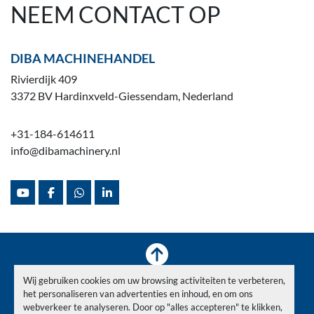
NEEM CONTACT OP
DIBA MACHINEHANDEL
Rivierdijk 409
3372 BV Hardinxveld-Giessendam, Nederland
+31-184-614611
info@dibamachinery.nl
youtube
facebook
whatsapp
linkedin
Wij gebruiken cookies om uw browsing activiteiten te verbeteren,
Voorraad
Verkocht
Nieuws
Over ons
Contact
het personaliseren van advertenties en inhoud, en om ons
Privacy Policy
webverkeer te analyseren. Door op "alles accepteren" te klikken,