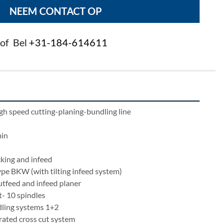
NEEM CONTACT OP
of
Bel
+31-184-614611
igh speed cutting-planing-bundling line
min
king and infeed
ype BKW (with tilting infeed system)
utfeed and infeed planer
t- 10 spindles
dling systems 1+2
grated cross cut system