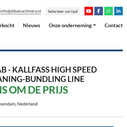
info@dibamachinery.nl
Selecteer uw taal
youtube
facebook
whatsap
link
erkocht
Nieuws
Onze onderneming
Contact
B - KALLFASS HIGH SPEED
ANING-BUNDLING LINE
S OM DE PRIJS
ssendam, Nederland