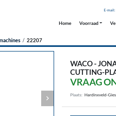
E-mail:
Home
Voorraad
V
fmachines
22207
WACO - JONA
CUTTING-PL
VRAAG ON
Plaats:
Hardinxveld-Gie