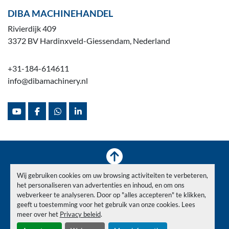
DIBA MACHINEHANDEL
Rivierdijk 409
3372 BV Hardinxveld-Giessendam, Nederland
+31-184-614611
info@dibamachinery.nl
youtube
facebook
whatsapp
linkedin
Wij gebruiken cookies om uw browsing activiteiten te verbeteren,
Voorraad
Verkocht
Nieuws
Over ons
Contact
het personaliseren van advertenties en inhoud, en om ons
Privacy Policy
webverkeer te analyseren. Door op "alles accepteren" te klikken,
geeft u toestemming voor het gebruik van onze cookies. Lees
meer over het
Privacy beleid
.
Cookies beheren