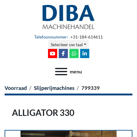
Telefoonnummer:
+31-184-614611
Selecteer uw taal
youtube
facebook
whatsapp
linkedin
menu
Voorraad
Slijperijmachines
799339
ALLIGATOR 330