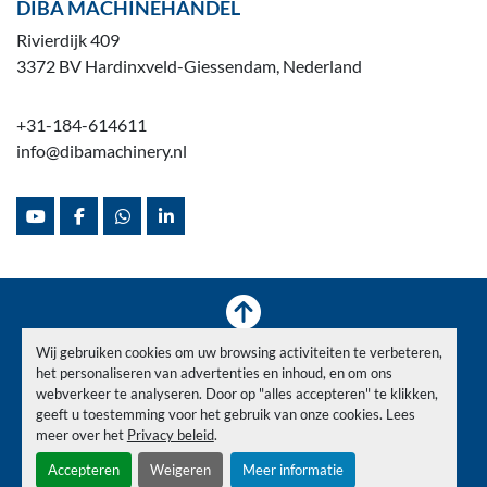
DIBA MACHINEHANDEL
Rivierdijk 409
3372 BV Hardinxveld-Giessendam, Nederland
+31-184-614611
info@dibamachinery.nl
youtube
facebook
whatsapp
linkedin
Wij gebruiken cookies om uw browsing activiteiten te verbeteren,
Voorraad
Verkocht
Nieuws
Over ons
Contact
het personaliseren van advertenties en inhoud, en om ons
Privacy Policy
webverkeer te analyseren. Door op "alles accepteren" te klikken,
geeft u toestemming voor het gebruik van onze cookies. Lees
meer over het
Privacy beleid
.
Cookies beheren
Accepteren
Weigeren
Meer informatie
© Copyright
Diba Machinehandel
2026