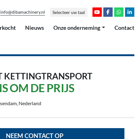
info@dibamachinery.nl
Selecteer uw taal
youtube
facebook
whatsap
link
erkocht
Nieuws
Onze onderneming
Contact
T KETTINGTRANSPORT
S OM DE PRIJS
ssendam, Nederland
NEEM CONTACT OP