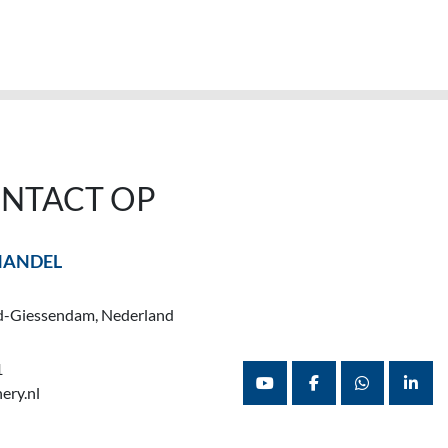
NTACT OP
HANDEL
d-Giessendam, Nederland
1
ery.nl
youtube
facebook
whatsapp
linke