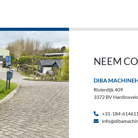
NEEM CO
DIBA MACHINE
Rivierdijk 409
3372 BV Hardinxvel
+31-184-61461
info@dibamachin