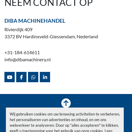
NEEM CONTACT OP
DIBA MACHINEHANDEL
Rivierdijk 409
3372 BV Hardinxveld-Giessendam, Nederland
+31-184-614611
info@dibamachinery.nl
youtube
facebook
whatsapp
linkedin
Wij gebruiken cookies om uw browsing activiteiten te verbeteren,
Voorraad
Verkocht
Nieuws
Over ons
Contact
het personaliseren van advertenties en inhoud, en om ons
Privacy Policy
webverkeer te analyseren. Door op "alles accepteren" te klikken,
geeft u toestemming voor het gebruik van onze cookies. Lees