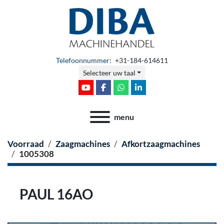
Telefoonnummer:
+31-184-614611
Selecteer uw taal
youtube
facebook
whatsapp
linkedin
menu
Voorraad
Zaagmachines
Afkortzaagmachines
1005308
PAUL 16AO