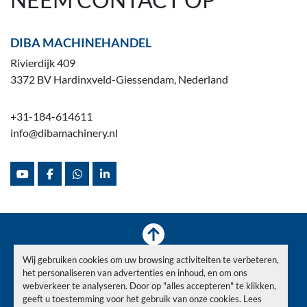
DIBA MACHINEHANDEL
Rivierdijk 409
3372 BV Hardinxveld-Giessendam, Nederland
+31-184-614611
info@dibamachinery.nl
youtube
facebook
whatsapp
linkedin
Wij gebruiken cookies om uw browsing activiteiten te verbeteren,
Voorraad
Verkocht
Nieuws
Over ons
Contact
het personaliseren van advertenties en inhoud, en om ons
Privacy Policy
webverkeer te analyseren. Door op "alles accepteren" te klikken,
geeft u toestemming voor het gebruik van onze cookies. Lees