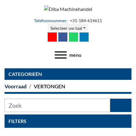
Telefoonnummer:
+31-184-614611
Selecteer uw taal
youtube
facebook
whatsapp
linkedin
menu
CATEGORIEËN
Voorraad
VERTONGEN
FILTERS