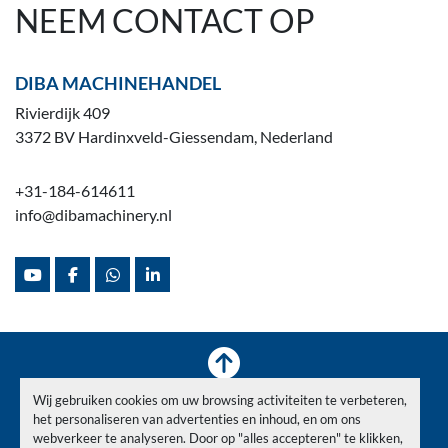
NEEM CONTACT OP
DIBA MACHINEHANDEL
Rivierdijk 409
3372 BV Hardinxveld-Giessendam, Nederland
+31-184-614611
info@dibamachinery.nl
youtube
facebook
whatsapp
linkedin
Wij gebruiken cookies om uw browsing activiteiten te verbeteren,
Voorraad
Verkocht
Nieuws
Over ons
Contact
het personaliseren van advertenties en inhoud, en om ons
Privacy Policy
webverkeer te analyseren. Door op "alles accepteren" te klikken,