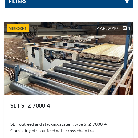
FILTERS
Sorteren op
JAAR: 2010
1
VERKOCHT
SL-T STZ-7000-4
SL-T outfeed and stacking system, type STZ-7000-4
Consisting of: - outfeed with cross chain tra...