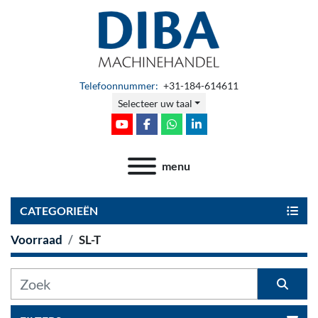
Telefoonnummer:
+31-184-614611
Selecteer uw taal
youtube
facebook
whatsapp
linkedin
menu
CATEGORIEËN
Voorraad
SL-T