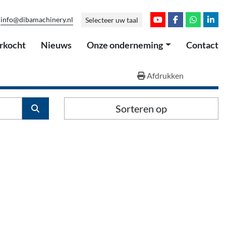
info@dibamachinery.nl
Selecteer uw taal
youtube
facebook
whatsap
link
erkocht
Nieuws
Onze onderneming
Contact
Afdrukken
Sorteren op