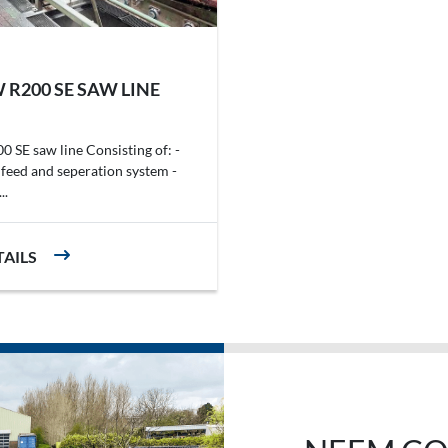
R200 SE SAW LINE
SE saw line Consisting of: -
nfeed and seperation system -
..
TAILS