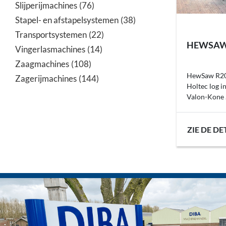
Slijperijmachines
76
Stapel- en afstapelsystemen
38
Transportsystemen
22
HEWSAW 
Vingerlasmachines
14
Zaagmachines
108
HewSaw R200 
Zagerijmachines
144
Holtec log i
Valon-Kone .
ZIE DE DE